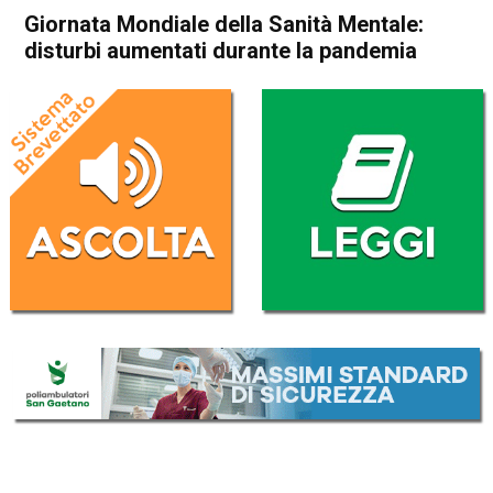
Giornata Mondiale della Sanità Mentale:
disturbi aumentati durante la pandemia
Home
Cronaca Italia
Cronaca Italia
Giornata Mondiale della
Sanità Mentale: disturbi
aumentati durante la
pandemia
Da
Redazione Nazionale
10 Ottobre 2020
(aggiornato il
10 Ottobre 2020 18:48
)