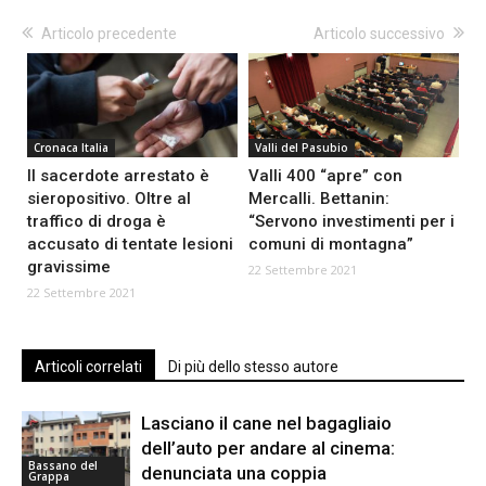
Articolo precedente
Articolo successivo
Cronaca Italia
Valli del Pasubio
Il sacerdote arrestato è
Valli 400 “apre” con
sieropositivo. Oltre al
Mercalli. Bettanin:
traffico di droga è
“Servono investimenti per i
accusato di tentate lesioni
comuni di montagna”
gravissime
22 Settembre 2021
22 Settembre 2021
Articoli correlati
Di più dello stesso autore
Lasciano il cane nel bagagliaio
dell’auto per andare al cinema:
Bassano del
denunciata una coppia
Grappa