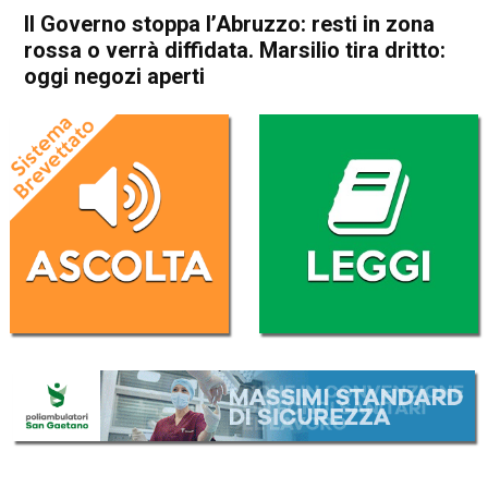
Il Governo stoppa l’Abruzzo: resti in zona
rossa o verrà diffidata. Marsilio tira dritto:
oggi negozi aperti
Home
Cronaca Italia
Cronaca Italia
Il Governo stoppa l’Abruzzo:
resti in zona rossa o verrà
diffidata. Marsilio tira dritto:
oggi negozi aperti
Da
Redazione Nazionale
7 Dicembre 2020
(aggiornato il
7 Dicembre 2020 20:41
)