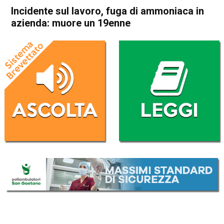
Incidente sul lavoro, fuga di ammoniaca in
azienda: muore un 19enne
Home
Cronaca Italia
Cronaca Italia
Incidente sul lavoro, fuga di
ammoniaca in azienda:
muore un 19enne
Da
Redazione Nazionale
11 Gennaio 2025
(aggiornato il
11 Gennaio 2025 23:07
)
ASCOLTA L'AUDIO