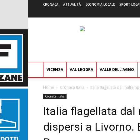
CRONACA
ATTUALITÀ
ECONOMIA LOCALE
SPORT LOCA
VICENZA
VAL LEOGRA
VALLE DELL’AGNO
Home
Cronaca Italia
Italia flagellata dal maltem
Cronaca Italia
Italia flagellata da
dispersi a Livorno