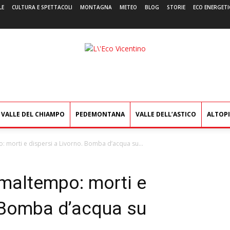
LE
CULTURA E SPETTACOLI
MONTAGNA
METEO
BLOG
STORIE
ECO ENERGETI
L'Eco
Vicentino
VALLE DEL CHIAMPO
PEDEMONTANA
VALLE DELL’ASTICO
ALTOP
po: morti e dispersi a Livorno. Bomba d’acqua su...
l maltempo: morti e
. Bomba d’acqua su