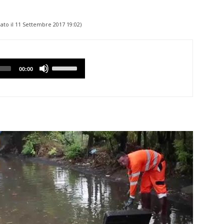
ato il
11 Settembre 2017 19:02
)
Utilizzare
00:00
i
tasti
Freccia
Su/Giù
per
aumentare
o
diminuire
il
volume.