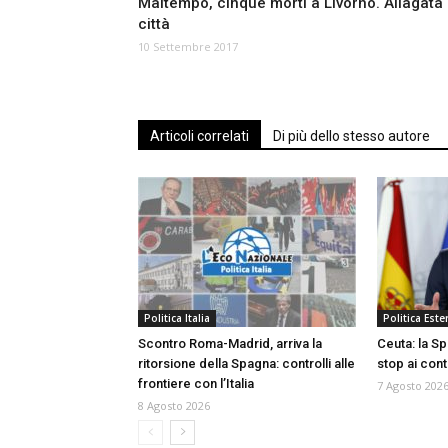
Maltempo, cinque morti a Livorno. Allagata 
città
10 Settembre 2017
Articoli correlati
Di più dello stesso autore
Politica Italia
Politica Ester
Scontro Roma-Madrid, arriva la
Ceuta: la Sp
ritorsione della Spagna: controlli alle
stop ai con
frontiere con l’Italia
7 Agosto 202
8 Agosto 2026