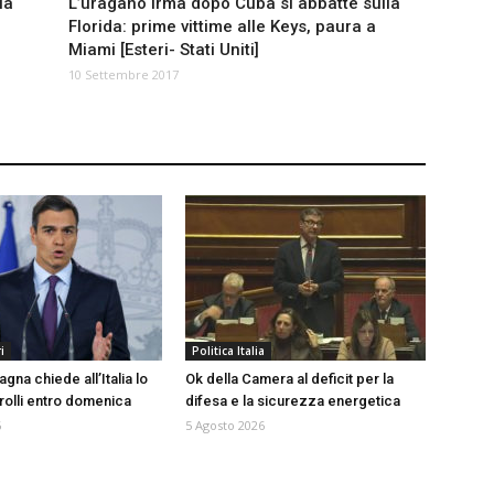
la
L’uragano Irma dopo Cuba si abbatte sulla
Florida: prime vittime alle Keys, paura a
Miami [Esteri- Stati Uniti]
10 Settembre 2017
i
Politica Italia
agna chiede all’Italia lo
Ok della Camera al deficit per la
trolli entro domenica
difesa e la sicurezza energetica
6
5 Agosto 2026