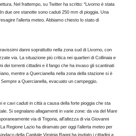
tura. Nel frattempo, su Twitter ha scritto: “Livorno è stata
In due ore stanotte sono caduti 250 mm di pioggia. Una
sagire l’allerta meteo. Abbiamo chiesto lo stato di
ravissimi danni soprattutto nella zona sud di Livorno, con
ate via. La situazione più critica nei quartieri di Collinaia e
ei torrenti cittadini e il fango che ha invaso gli scantinati
viano, mentre a Quercianella nella zona della stazione si è
ia. Sempre a Quercianella, evacuato un campeggio.
i e cavi caduti in città a causa della forte pioggia che sta
tale. Si segnalano allagamenti in varie zone: da via del Mare
oraneamente via di Trigoria, all’altezza di via Giovanni
. La Regione Lazio ha diramato per oggi l’allerta meteo per
sindaco della Capitale Virginia Raggi ha invitato i cittadini a