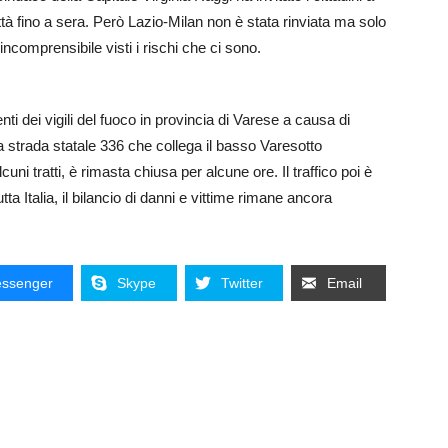
ttà fino a sera. Però Lazio-Milan non è stata rinviata ma solo
incomprensibile visti i rischi che ci sono.
enti dei vigili del fuoco in provincia di Varese a causa di
La strada statale 336 che collega il basso Varesotto
uni tratti, è rimasta chiusa per alcune ore. Il traffico poi è
tta Italia, il bilancio di danni e vittime rimane ancora
ssenger
Skype
Twitter
Email