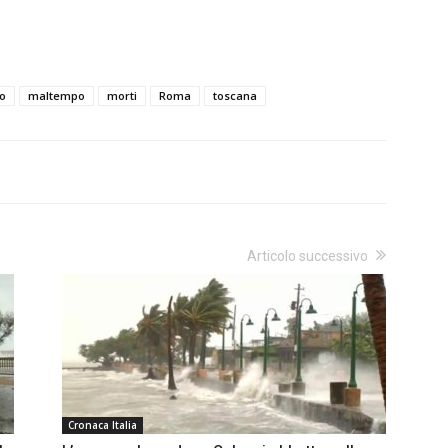
no
maltempo
morti
Roma
toscana
Articolo successivo
Cronaca Italia