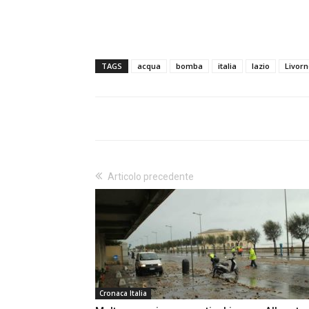
TAGS
acqua
bomba
italia
lazio
Livor
Articolo precedente
Cronaca Italia