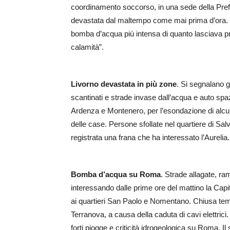
coordinamento soccorso, in una sede della Prefet
devastata dal maltempo come mai prima d’ora. 
bomba d’acqua più intensa di quanto lasciava pre
calamità”.
Livorno devastata in più zone
. Si segnalano g
scantinati e strade invase dall’acqua e auto spazz
Ardenza e Montenero, per l’esondazione di alcuni d
delle case. Persone sfollate nel quartiere di Sal
registrata una frana che ha interessato l’Aurel
Bomba d’acqua su Roma
. Strade allagate, ram
interessando dalle prime ore del mattino la Capi
ai quartieri San Paolo e Nomentano. Chiusa temp
Terranova, a causa della caduta di cavi elettrici
forti piogge e criticità idrogeologica su Roma. Il 