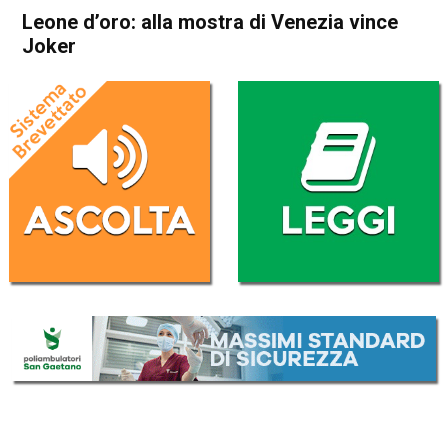
Leone d’oro: alla mostra di Venezia vince
Joker
Home
Cronaca Italia
Cronaca Italia
Leone d’oro: alla mostra di
Venezia vince Joker
Da
Redazione Nazionale
8 Settembre 2019
(aggiornato il
8 Settembre 2019 18:39
)
ASCOLTA L'AUDIO
Lettore
00:00
00:00