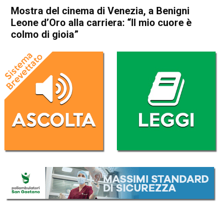
Mostra del cinema di Venezia, a Benigni
Leone d’Oro alla carriera: “Il mio cuore è
colmo di gioia”
Home
Cronaca Italia
Cronaca Italia
Mostra del cinema di
Venezia, a Benigni Leone
d’Oro alla carriera: “Il mio
cuore è colmo di gioia”
Da
Redazione Nazionale
15 Aprile 2021
(aggiornato il
15 Aprile 2021 22:26
)