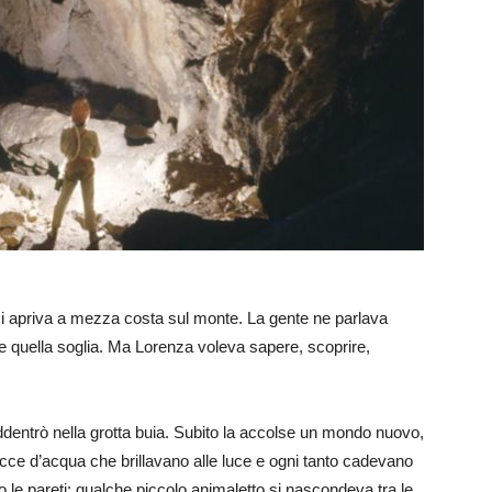
si apriva a mezza costa sul monte. La gente ne parlava
e quella soglia. Ma Lorenza voleva sapere, scoprire,
ddentrò nella grotta buia. Subito la accolse un mondo nuovo,
cce d’acqua che brillavano alle luce e ogni tanto cadevano
 le pareti; qualche piccolo animaletto si nascondeva tra le