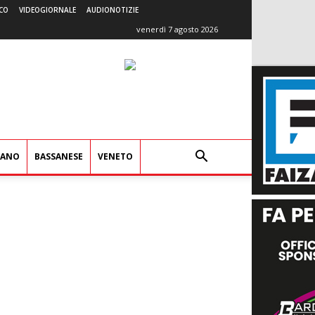
CO
VIDEOGIORNALE
AUDIONOTIZIE
venerdì 7 agosto 2026
IANO
BASSANESE
VENETO