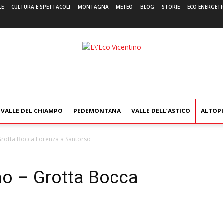
LE
CULTURA E SPETTACOLI
MONTAGNA
METEO
BLOG
STORIE
ECO ENERGETI
L'Eco
Vicentino
VALLE DEL CHIAMPO
PEDEMONTANA
VALLE DELL’ASTICO
ALTOP
 Grotta Bocca Lorenza a Santorso
ino – Grotta Bocca