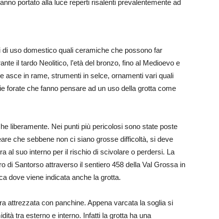
anno portato alla luce reperti risalenti prevalentemente ad
asi di uso domestico quali ceramiche che possono far
 il tardo Neolitico, l’età del bronzo, fino al Medioevo e
 le asce in rame, strumenti in selce, ornamenti vari quali
glie forate che fanno pensare ad un uso della grotta come
 che liberamente. Nei punti più pericolosi sono state poste
eare che sebbene non ci siano grosse difficoltà, si deve
 al suo interno per il rischio di scivolare o perdersi. La
 di Santorso attraverso il sentiero 458 della Val Grossa in
a dove viene indicata anche la grotta.
ra attrezzata con panchine. Appena varcata la soglia si
tà tra esterno e interno. Infatti la grotta ha una