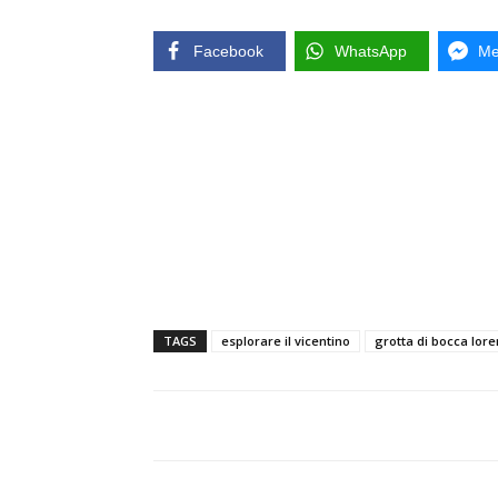
Facebook
WhatsApp
Me
TAGS
esplorare il vicentino
grotta di bocca lor