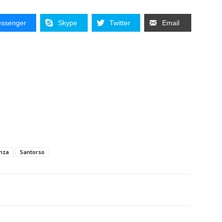
ssenger
Skype
Twitter
Email
enza
Santorso