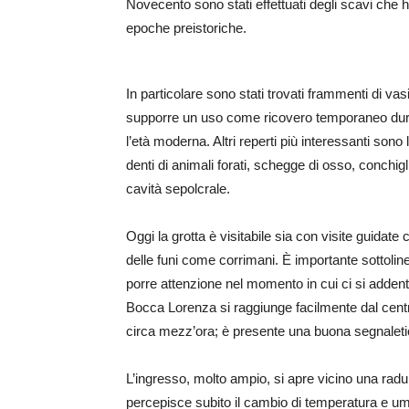
Novecento sono stati effettuati degli scavi che h
epoche preistoriche.
In particolare sono stati trovati frammenti di v
supporre un uso come ricovero temporaneo durante
l’età moderna. Altri reperti più interessanti sono
denti di animali forati, schegge di osso, conchi
cavità sepolcrale.
Oggi la grotta è visitabile sia con visite guidate
delle funi come corrimani. È importante sottolin
porre attenzione nel momento in cui ci si addentra
Bocca Lorenza si raggiunge facilmente dal centro
circa mezz’ora; è presente una buona segnaletic
L’ingresso, molto ampio, si apre vicino una radu
percepisce subito il cambio di temperatura e umidi