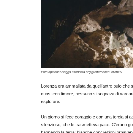
Foto speleoschioggs.altervista.org/grotte/bocca-lorenza/
Lorenza era ammaliata da quell’antro buio che 
quasi con timore, nessuno si sognava di varcar
esplorare.
Un giorno si fece coraggio e con una torcia si a
silenzioso, che le trasmetteva pace. C’erano go
bagnando la terra; bianche concrezioni ornavano