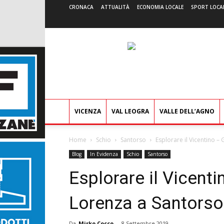
CRONACA
ATTUALITÀ
ECONOMIA LOCALE
SPORT LOCA
VICENZA
VAL LEOGRA
VALLE DELL’AGNO
Home
Schio
Santorso
Esplorare il Vicentino –
Blog
In Evidenza
Schio
Santorso
Esplorare il Vicent
Lorenza a Santorso
Da
Mirko Cocco
-
8 Settembre 2019