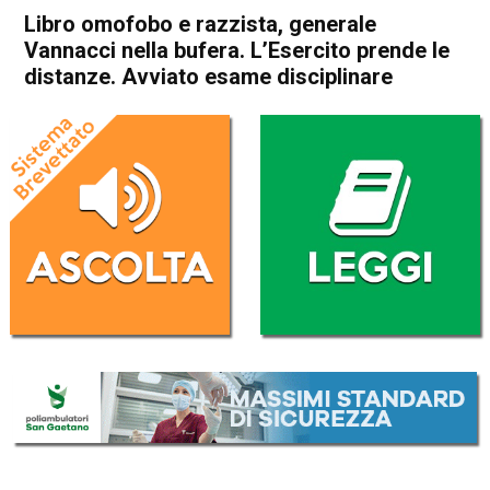
Libro omofobo e razzista, generale
Vannacci nella bufera. L’Esercito prende le
distanze. Avviato esame disciplinare
Home
Cronaca Italia
Cronaca Italia
Libro omofobo e razzista,
generale Vannacci nella
bufera. L’Esercito prende le
distanze. Avviato esame
disciplinare
Da
Redazione Nazionale
17 Agosto 2023
(aggiornato il
17 Agosto 2023 20:33
)