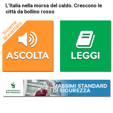
L’Italia nella morsa del caldo. Crescono le
città da bollino rosso
Home
Cronaca Italia
Cronaca Italia
L’Italia nella morsa del caldo.
Crescono le città da bollino
rosso
Da
Redazione Nazionale
1 Luglio 2025
(aggiornato il
1 Luglio 2025 15:50
)
ASCOLTA L'AUDIO