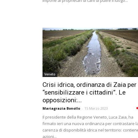
impone ai proprietari di cani di pulire il luogo...
Veneto
Crisi idrica, ordinanza di Zaia per
“sensibilizzare i cittadini”. Le
opposizioni:...
Mariagrazia Bonollo
-
15 Marzo 2023
Il presidente della Regione Veneto, Luca Zaia, ha
firmato ieri una nuova ordinanza per contrastare l
carenza di disponibilità idrica nel territorio: contien
azioni...