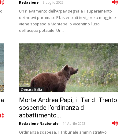
Redazione
-
8 Luglio 2023
no
Un rilevamento dell'Arpav segnala il superamento
dei nuovi paramatri Pfas entrati in vigore a maggio e
viene sospeso a Montebello Vicentino l'uso
dell'acqua potabile. Un...
Cronaca Italia
va
Morte Andrea Papi, il Tar di Trento
sospende l’ordinanza di
abbattimento...
Redazione Nazionale
-
14 Aprile 2023
Ordinanza sospesa. Il Tribunale amministrativo