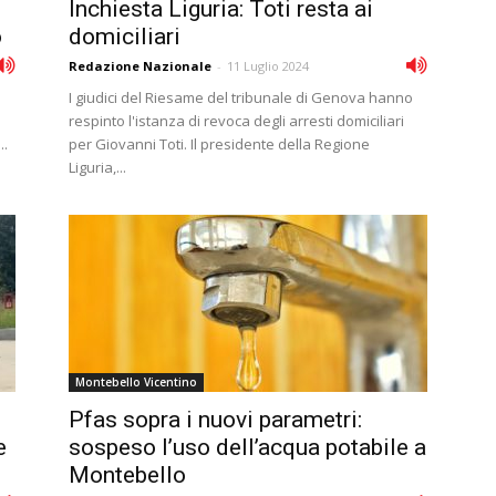
Inchiesta Liguria: Toti resta ai
o
domiciliari
Redazione Nazionale
-
11 Luglio 2024
I giudici del Riesame del tribunale di Genova hanno
respinto l'istanza di revoca degli arresti domiciliari
..
per Giovanni Toti. Il presidente della Regione
Liguria,...
Montebello Vicentino
Pfas sopra i nuovi parametri:
e
sospeso l’uso dell’acqua potabile a
Montebello