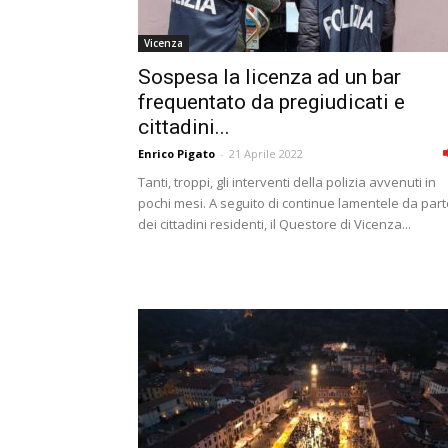
Vicenza
Sospesa la licenza ad un bar
frequentato da pregiudicati e
cittadini...
Enrico Pigato
-
21 Aprile 2022
Tanti, troppi, gli interventi della polizia avvenuti in
pochi mesi. A seguito di continue lamentele da part
dei cittadini residenti, il Questore di Vicenza...