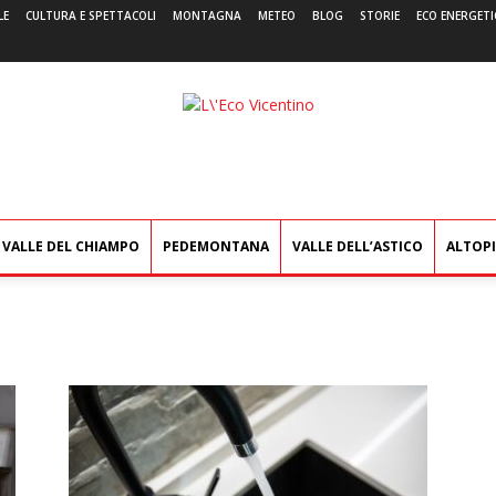
LE
CULTURA E SPETTACOLI
MONTAGNA
METEO
BLOG
STORIE
ECO ENERGETI
L'Eco
Vicentino
VALLE DEL CHIAMPO
PEDEMONTANA
VALLE DELL’ASTICO
ALTOP