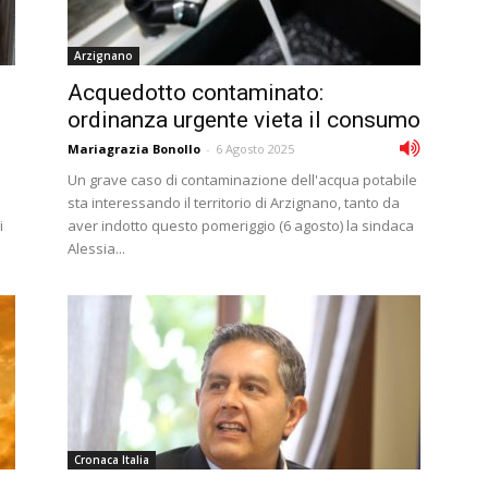
Arzignano
Acquedotto contaminato:
ordinanza urgente vieta il consumo
Mariagrazia Bonollo
-
6 Agosto 2025
Un grave caso di contaminazione dell'acqua potabile
sta interessando il territorio di Arzignano, tanto da
i
aver indotto questo pomeriggio (6 agosto) la sindaca
Alessia...
Cronaca Italia