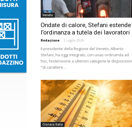
Veneto
Ondate di calore, Stefani estende
l’ordinanza a tutela dei lavoratori
Redazione
-
2 Luglio 2026
Il presidente della Regione del Veneto, Alberto
Stefani, ha oggi integrato, con unas ordinanda ad
hoc, l’estensione a ulteriori categorie le disposizion
"di carattere...
Cronaca Italia