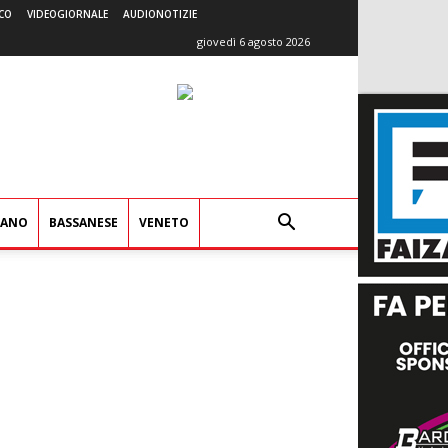
CO
VIDEOGIORNALE
AUDIONOTIZIE
giovedì 6 agosto 2026
IANO
BASSANESE
VENETO