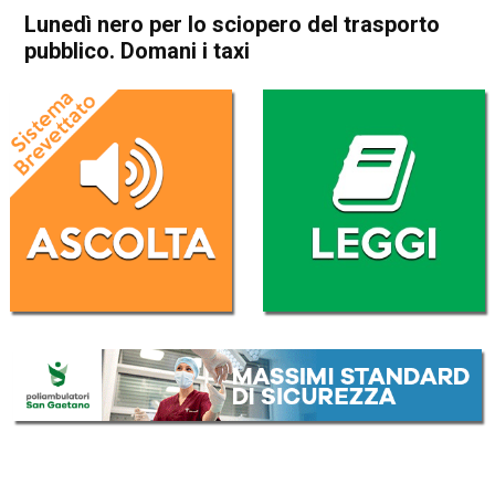
Lunedì nero per lo sciopero del trasporto
pubblico. Domani i taxi
Home
Cronaca Italia
Cronaca Italia
Lunedì nero per lo sciopero
del trasporto pubblico.
Domani i taxi
Da
Redazione Nazionale
9 Ottobre 2023
(aggiornato il
9 Ottobre 2023 11:59
)
ASCOLTA L'AUDIO