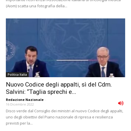
(Aiom) scatta una fotografia della...
Politica Italia
Nuovo Codice degli appalti, sì del Cdm.
Salvini: “Taglia sprechi e...
Redazione Nazionale
-
16 Dicembre 2022
Disco verde dal Consiglio dei ministri al nuovo Codice degli appalti,
uno degli obiettivi del Piano nazionale di ripresa e resilienza
previsti per la...