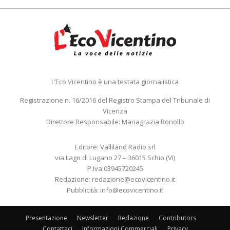
L’Eco Vicentino è una testata giornalistica
Registrazione n. 16/2016 del Registro Stampa del Tribunale di
Vicenza
Direttore Responsabile: Mariagrazia Bonollo
Editore: Valliland Radio srl
via Lago di Lugano 27 – 36015 Schio (VI)
P.Iva 03945720245
Redazione:
redazione@ecovicentino.it
Pubblicità:
info@ecovicentino.it
Presentazione
Newsletter
Redazione
Contributors
Contattaci
Informazioni Commerciali
Privacy