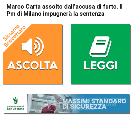
Marco Carta assolto dall’accusa di furto. Il
Pm di Milano impugnerà la sentenza
Home
Cronaca Italia
Cronaca Italia
Marco Carta assolto
dall’accusa di furto. Il Pm di
Milano impugnerà la
sentenza
Da
Redazione Nazionale
31 Ottobre 2019
(aggiornato il
1 Novembre 2019 14:29
)