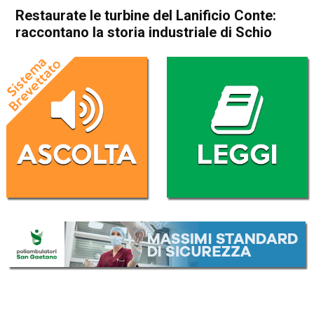
Restaurate le turbine del Lanificio Conte:
raccontano la storia industriale di Schio
Home
Schio
Attualità
In Evidenza
Schio
Restaurate le turbine del
Lanificio Conte: raccontano
la storia industriale di Schio
Da
Redazione
31 Ottobre 2019
(aggiornato il
31 Ottobre 2019 17:38
)
ASCOLTA L'AUDIO