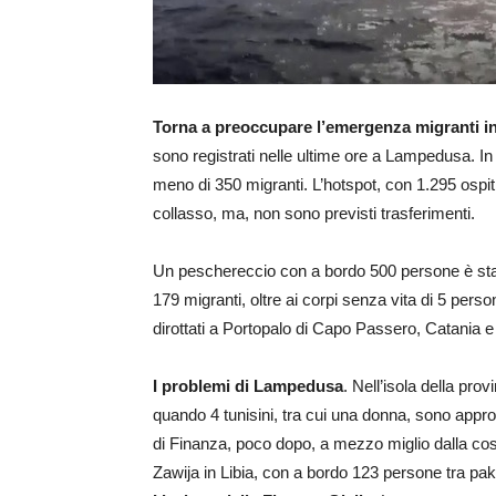
Torna a preoccupare l’emergenza migranti in 
sono registrati nelle ultime ore a Lampedusa. In
meno di 350 migranti. L’hotspot, con 1.295 osp
collasso, ma, non sono previsti trasferimenti.
Un peschereccio con a bordo 500 persone è stat
179 migranti, oltre ai corpi senza vita di 5 pers
dirottati a Portopalo di Capo Passero, Catania e
I problemi di Lampedusa
. Nell’isola della pr
quando 4 tunisini, tra cui una donna, sono app
di Finanza, poco dopo, a mezzo miglio dalla cost
Zawija in Libia, con a bordo 123 persone tra paki