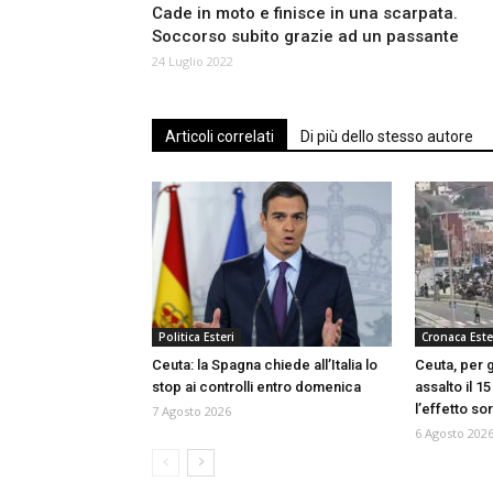
Cade in moto e finisce in una scarpata.
Soccorso subito grazie ad un passante
24 Luglio 2022
Articoli correlati
Di più dello stesso autore
Politica Esteri
Cronaca Este
Ceuta: la Spagna chiede all’Italia lo
Ceuta, per g
stop ai controlli entro domenica
assalto il 1
l’effetto so
7 Agosto 2026
6 Agosto 202