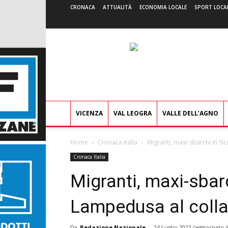
CRONACA
ATTUALITÀ
ECONOMIA LOCALE
SPORT LOCA
VICENZA
VAL LEOGRA
VALLE DELL’AGNO
Home
Cronaca Italia
Migranti, maxi-sbarchi in Sic
Cronaca Italia
Migranti, maxi-sbarch
Lampedusa al coll
Da
Redazione Nazionale
-
24 Luglio 2022
(aggiornato i