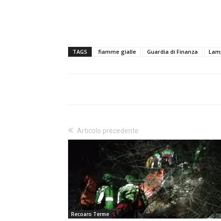
TAGS
fiamme gialle
Guardia di Finanza
Lam
Articolo precedente
Recoaro Terme