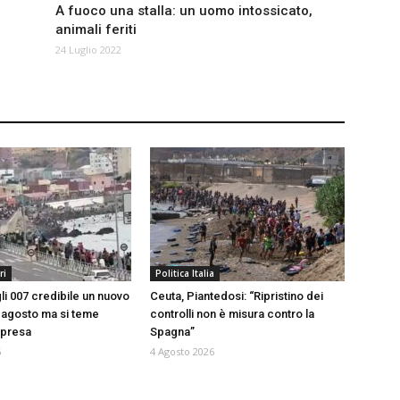
A fuoco una stalla: un uomo intossicato,
animali feriti
24 Luglio 2022
ri
Politica Italia
li 007 credibile un nuovo
Ceuta, Piantedosi: “Ripristino dei
5 agosto ma si teme
controlli non è misura contro la
rpresa
Spagna”
6
4 Agosto 2026