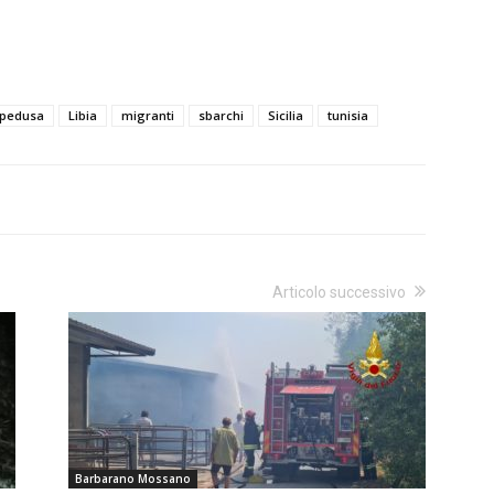
pedusa
Libia
migranti
sbarchi
Sicilia
tunisia
Articolo successivo
Barbarano Mossano