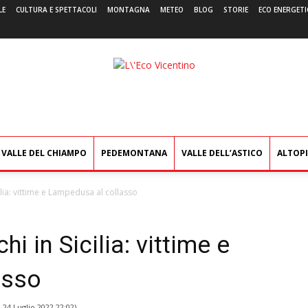
LE
CULTURA E SPETTACOLI
MONTAGNA
METEO
BLOG
STORIE
ECO ENERGETI
L'Eco
Vicentino
VALLE DEL CHIAMPO
PEDEMONTANA
VALLE DELL’ASTICO
ALTOP
ilia: vittime e Lampedusa al collasso
i in Sicilia: vittime e
asso
l
24 Luglio 2022 22:02
)