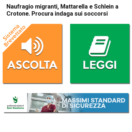
Naufragio migranti, Mattarella e Schlein a
Crotone. Procura indaga sui soccorsi
Home
Cronaca Italia
Cronaca Italia
Naufragio migranti,
Mattarella e Schlein a
Crotone. Procura indaga sui
soccorsi
Da
Redazione Nazionale
2 Marzo 2023
(aggiornato il
2 Marzo 2023 19:13
)