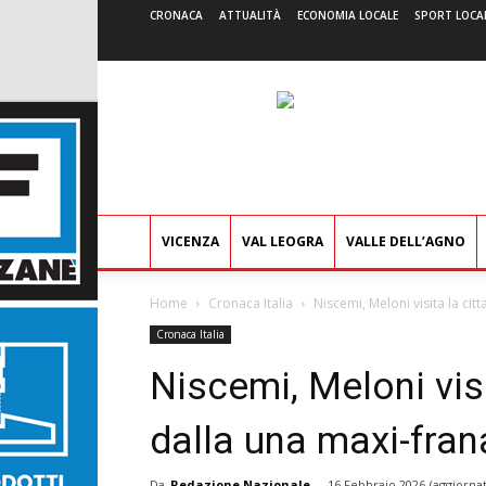
CRONACA
ATTUALITÀ
ECONOMIA LOCALE
SPORT LOCA
VICENZA
VAL LEOGRA
VALLE DELL’AGNO
Home
Cronaca Italia
Niscemi, Meloni visita la citt
Cronaca Italia
Niscemi, Meloni visi
dalla una maxi-frana
Da
Redazione Nazionale
-
16 Febbraio 2026
(aggiornat