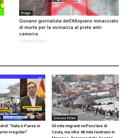
Enego
Giovane giornalista dell’Altopiano minacciato
di morte per la vicinanza al prete anti-
camorra
16 Febbraio 2026
i
Cronaca Esteri
drid: “Italia è Paese in
50 mila migranti nell’enclave di
rrivi irregolari”
Ceuta, ma oltre 48 mila rientrano in