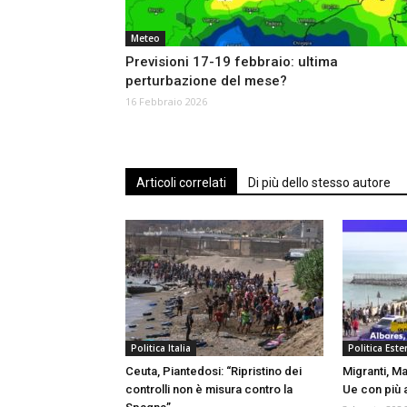
Meteo
Previsioni 17-19 febbraio: ultima
perturbazione del mese?
16 Febbraio 2026
Articoli correlati
Di più dello stesso autore
Politica Italia
Politica Ester
Ceuta, Piantedosi: “Ripristino dei
Migranti, Ma
controlli non è misura contro la
Ue con più a