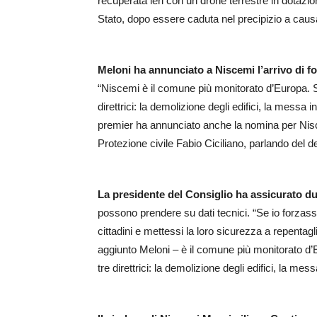
recuperata ieri con un drone terrestre in dotazio
Stato, dopo essere caduta nel precipizio a causa
Meloni ha annunciato a Niscemi l’arrivo di fo
“Niscemi è il comune più monitorato d’Europa. S
direttrici: la demolizione degli edifici, la messa 
premier ha annunciato anche la nomina per Nisce
Protezione civile Fabio Ciciliano, parlando del d
La presidente del Consiglio ha assicurato d
possono prendere su dati tecnici. “Se io forzassi
cittadini e mettessi la loro sicurezza a repentag
aggiunto Meloni – è il comune più monitorato d’
tre direttrici: la demolizione degli edifici, la me