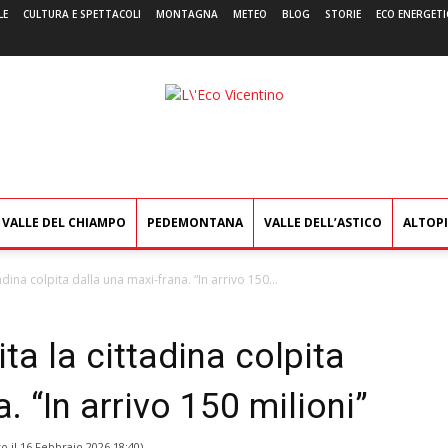
LE
CULTURA E SPETTACOLI
MONTAGNA
METEO
BLOG
STORIE
ECO ENERGETI
L'Eco
Vicentino
VALLE DEL CHIAMPO
PEDEMONTANA
VALLE DELL’ASTICO
ALTOP
adina colpita dalla una maxi-frana. “In arrivo 150...
ta la cittadina colpita
. “In arrivo 150 milioni”
o il
16 Febbraio 2026 18:40
)