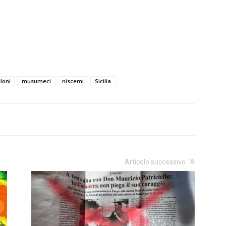
loni
musumeci
niscemi
Sicilia
Articolo successivo