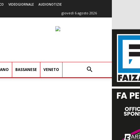
CO
VIDEOGIORNALE
AUDIONOTIZIE
giovedì 6 agosto 2026
IANO
BASSANESE
VENETO