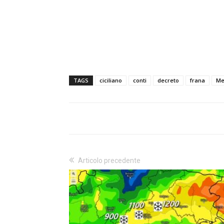
TAGS
ciciliano
conti
decreto
frana
Me
Articolo precedente