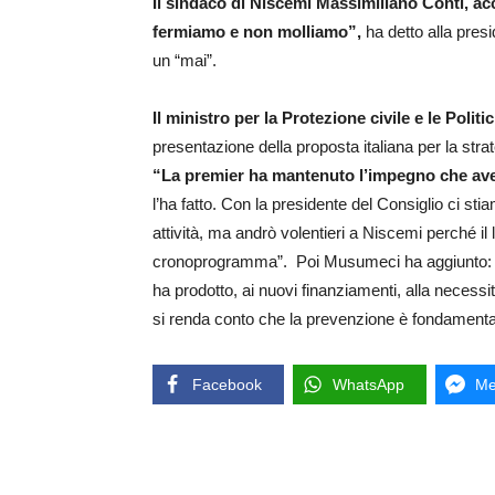
Il sindaco di Niscemi Massimiliano Conti, acc
fermiamo e non molliamo”,
ha detto alla presi
un “mai”.
Il ministro per la Protezione civile e le Poli
presentazione della proposta italiana per la stra
“La premier ha mantenuto l’impegno che av
l’ha fatto. Con la presidente del Consiglio ci st
attività, ma andrò volentieri a Niscemi perché i
cronoprogramma”. Poi Musumeci ha aggiunto: “Biso
ha prodotto, ai nuovi finanziamenti, alla necessità
si renda conto che la prevenzione è fondamenta
Facebook
WhatsApp
Me