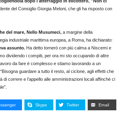
ogliendola dopo l’atterraggio in elicottero, “Non ci
dente del Consiglio Giorgia Meloni, che gli ha risposto con
tiche del mare, Nello Musumeci,
a margine della
tegia industriale marittima europea, a Roma, ha dichiarato:
eva assunto.
Ha detto tornerò con più calma a Niscemi e
iamo dividendo i compiti, per ora mi sto occupando di altre
l lavoro da fare è complesso e stiamo lavorando a un
gna guardare a tutto il resto, al ciclone, agli effetti che
 di correre e l’appello alle amministrazioni locali affinché ci
le”.
ssenger
Skype
Twitter
Email