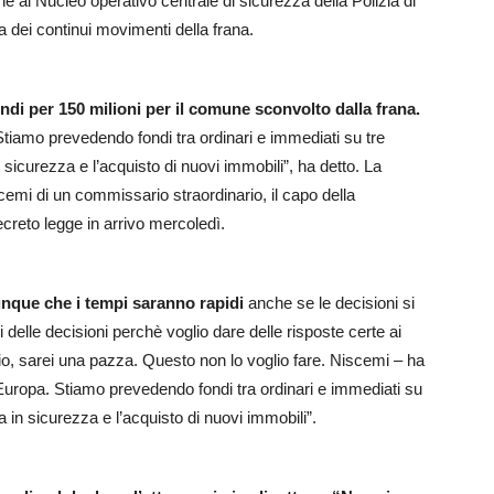
ne al Nucleo operativo centrale di sicurezza della Polizia di
 dei continui movimenti della frana.
ndi per 150 milioni per il comune sconvolto dalla frana.
tiamo prevedendo fondi tra ordinari e immediati su tre
in sicurezza e l’acquisto di nuovi immobili”, ha detto. La
mi di un commissario straordinario, il capo della
ecreto legge in arrivo mercoledì.
unque che i tempi saranno rapidi
anche se le decisioni si
 delle decisioni perchè voglio dare delle risposte certe ai
lio, sarei una pazza. Questo non lo voglio fare. Niscemi – ha
Europa. Stiamo prevedendo fondi tra ordinari e immediati su
ssa in sicurezza e l’acquisto di nuovi immobili”.