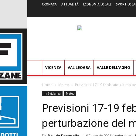
CRONACA
ATTUALITÀ
ECONOMIA LOCALE
SPORT LOCA
VICENZA
VAL LEOGRA
VALLE DELL’AGNO
Home
Meteo
Previsioni 17-19 febbraio: ultima 
In Evidenza
Meteo
Previsioni 17-19 fe
perturbazione del 
Da
Davide Deganello
-
16 Febbraio 2026
(aggiornato il