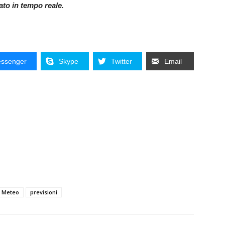
nato in tempo reale.
ssenger
Skype
Twitter
Email
Meteo
previsioni