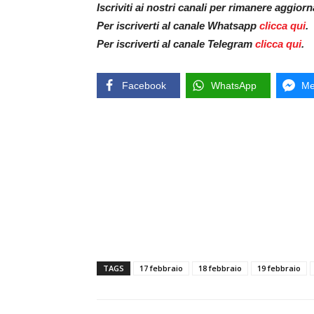
Iscriviti ai nostri canali per rimanere aggior
Per iscriverti al canale Whatsapp
clicca qui
.
Per iscriverti al canale Telegram
clicca qui
.
Facebook
WhatsApp
Me
TAGS
17 febbraio
18 febbraio
19 febbraio