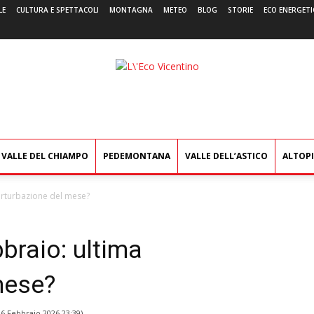
LE
CULTURA E SPETTACOLI
MONTAGNA
METEO
BLOG
STORIE
ECO ENERGETI
L'Eco
Vicentino
VALLE DEL CHIAMPO
PEDEMONTANA
VALLE DELL’ASTICO
ALTOP
perturbazione del mese?
bbraio: ultima
mese?
16 Febbraio 2026 23:39
)