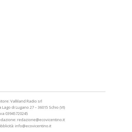
itore: Valliland Radio srl
a Lago di Lugano 27 – 36015 Schio (VI)
Iva 03945720245
edazione:
redazione@ecovicentino.it
bblicità:
info@ecovicentino.it