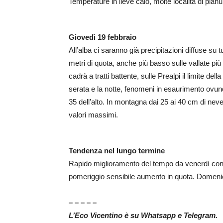
Temperature in lieve calo, molte località di pian
Giovedì 19 febbraio
All’alba ci saranno già precipitazioni diffuse su t
metri di quota, anche più basso sulle vallate più
cadrà a tratti battente, sulle Prealpi il limite de
serata e la notte, fenomeni in esaurimento ovun
35 dell’alto. In montagna dai 25 ai 40 cm di neve
valori massimi.
Tendenza nel lungo termine
Rapido miglioramento del tempo da venerdì con c
pomeriggio sensibile aumento in quota. Domeni
– – – – –
L’Eco Vicentino è su Whatsapp e Telegram.