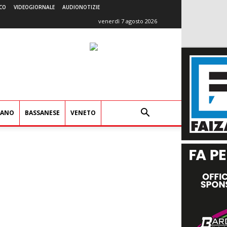
CO
VIDEOGIORNALE
AUDIONOTIZIE
venerdì 7 agosto 2026
IANO
BASSANESE
VENETO