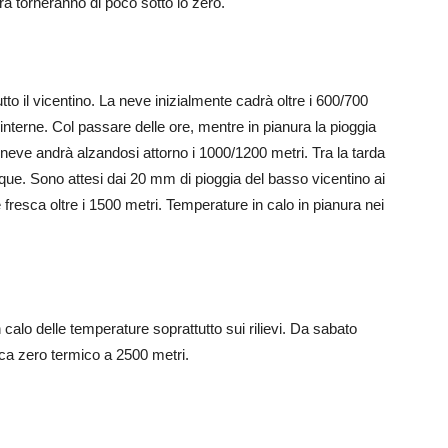
ura torneranno di poco sotto lo zero.
utto il vicentino. La neve inizialmente cadrà oltre i 600/700
 interne. Col passare delle ore, mentre in pianura la pioggia
lla neve andrà alzandosi attorno i 1000/1200 metri. Tra la tarda
que. Sono attesi dai 20 mm di pioggia del basso vicentino ai
 fresca oltre i 1500 metri. Temperature in calo in pianura nei
alo delle temperature soprattutto sui rilievi. Da sabato
ca zero termico a 2500 metri.