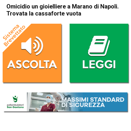
Omicidio un gioielliere a Marano di Napoli.
Trovata la cassaforte vuota
Home
Cronaca Italia
Cronaca Italia
Omicidio un gioielliere a
Marano di Napoli. Trovata la
cassaforte vuota
Da
Redazione Nazionale
9 Maggio 2017
(aggiornato il
10 Maggio 2017 11:45
)
ASCOLTA L'AUDIO