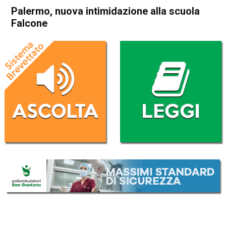
Palermo, nuova intimidazione alla scuola
Falcone
Home
Cronaca Italia
Cronaca Italia
Palermo, nuova intimidazione
alla scuola Falcone
Da
Redazione Nazionale
13 Luglio 2017
ASCOLTA L'AUDIO
Lettore
00:00
00:00