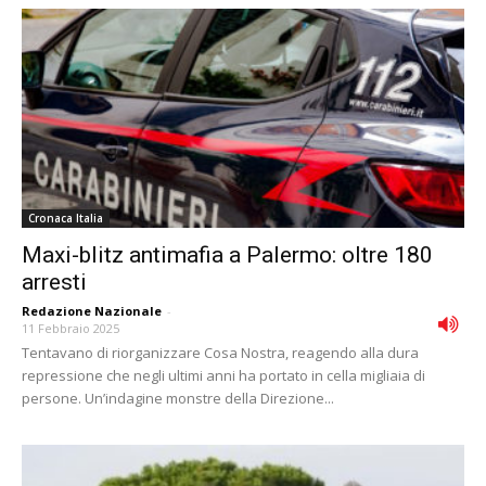
Cronaca Italia
Maxi-blitz antimafia a Palermo: oltre 180
arresti
Redazione Nazionale
-
11 Febbraio 2025
Tentavano di riorganizzare Cosa Nostra, reagendo alla dura
repressione che negli ultimi anni ha portato in cella migliaia di
persone. Un’indagine monstre della Direzione...