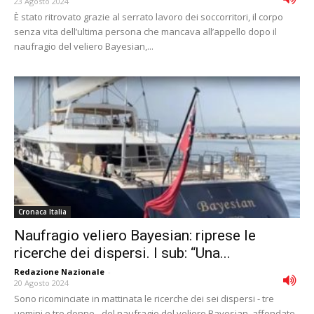
23 Agosto 2024
È stato ritrovato grazie al serrato lavoro dei soccorritori, il corpo
senza vita dell’ultima persona che mancava all’appello dopo il
naufragio del veliero Bayesian,...
Cronaca Italia
Naufragio veliero Bayesian: riprese le
ricerche dei dispersi. I sub: “Una...
Redazione Nazionale
-
20 Agosto 2024
Sono ricominciate in mattinata le ricerche dei sei dispersi - tre
uomini e tre donne - del naufragio del veliero Bayesian, affondato