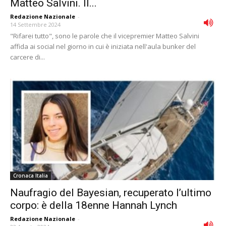
Matteo Salvini. Il...
Redazione Nazionale
-
14 Settembre 2024
"Rifarei tutto", sono le parole che il vicepremier Matteo Salvini
affida ai social nel giorno in cui è iniziata nell'aula bunker del
carcere di...
Cronaca Italia
Naufragio del Bayesian, recuperato l’ultimo
corpo: è della 18enne Hannah Lynch
Redazione Nazionale
-