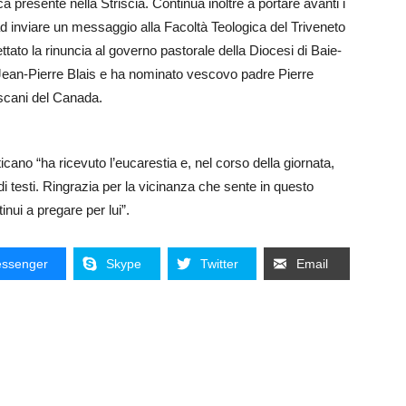
ca presente nella Striscia. Continua inoltre a portare avanti i
 ad inviare un messaggio alla Facoltà Teologica del Triveneto
tato la rinuncia al governo pastorale della Diocesi di Baie-
ean-Pierre Blais e ha nominato vescovo padre Pierre
escani del Canada.
cano “ha ricevuto l’eucarestia e, nel corso della giornata,
a di testi. Ringrazia per la vicinanza che sente in questo
nui a pregare per lui”.
ssenger
Skype
Twitter
Email