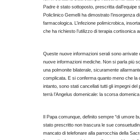
Padre è stato sottoposto, prescritta dall’equipe
Policlinico Gemelli ha dimostrato l’insorgenza di
farmacologica. L’infezione polimicrobica, insort
che ha richiesto l’utilizzo di terapia cortisonica
Queste nuove informazioni serali sono arrivate do
nuove informazioni mediche. Non si parla più solo
una polmonite bilaterale, sicuramente allarmant
complicata. E si conferma quanto meno che la 
intanto, sono stati cancellati tutti gli impegni 
terrà l’Angelus domenicale: la scorsa domenica il 
Il Papa comunque, definito sempre “di umore buon
stato prescritto non trascura le sue consuetudini
mancato di telefonare alla parrocchia della Sa