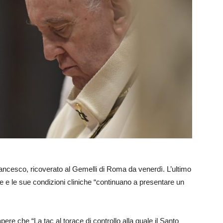
ancesco, ricoverato al Gemelli di Roma da venerdì. L’ultimo
le e le sue condizioni cliniche “continuano a presentare un
pere che “La tac al torace di controllo alla quale il Santo