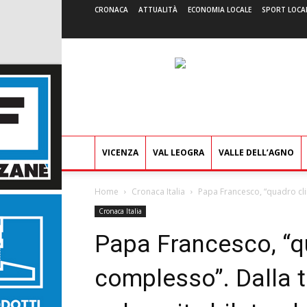
CRONACA
ATTUALITÀ
ECONOMIA LOCALE
SPORT LOCA
VICENZA
VAL LEOGRA
VALLE DELL’AGNO
Home
Cronaca Italia
Papa Francesco, “quadro cli
Cronaca Italia
Papa Francesco, “q
complesso”. Dalla 