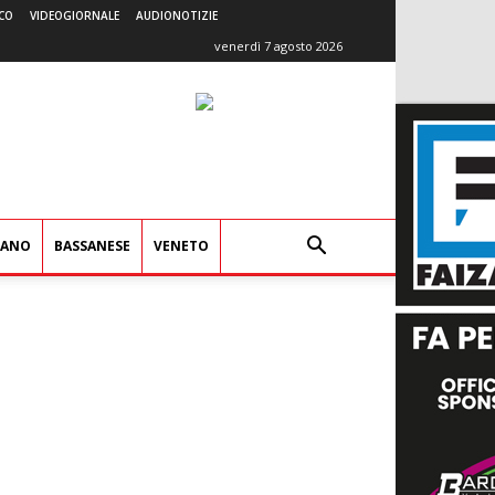
CO
VIDEOGIORNALE
AUDIONOTIZIE
venerdì 7 agosto 2026
IANO
BASSANESE
VENETO