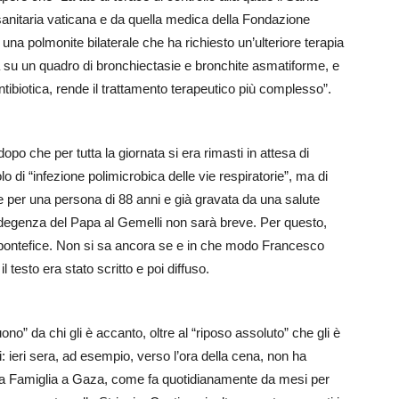
 sanitaria vaticana e da quella medica della Fondazione
 una polmonite bilaterale che ha richiesto un’ulteriore terapia
a su un quadro di bronchiectasie e bronchite asmatiforme, e
 antibiotica, rende il trattamento terapeutico più complesso”.
po che per tutta la giornata si era rimasti in attesa di
 di “infezione polimicrobica delle vie respiratorie”, ma di
e per una persona di 88 anni e già gravata da una salute
degenza del Papa al Gemelli non sarà breve. Per questo,
del pontefice. Non si sa ancora se e in che modo Francesco
testo era stato scritto e poi diffuso.
o” da chi gli è accanto, oltre al “riposo assoluto” che gli è
: ieri sera, ad esempio, verso l’ora della cena, non ha
cra Famiglia a Gaza, come fa quotidianamente da mesi per