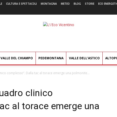
LE
CULTURA E SPETTACOLI
MONTAGNA
METEO
BLOG
STORIE
ECO ENERGETI
L'Eco
Vicentino
VALLE DEL CHIAMPO
PEDEMONTANA
VALLE DELL’ASTICO
ALTOP
nico complesso”. Dalla tac al torace emerge una polmonite...
uadro clinico
tac al torace emerge una