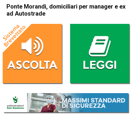
Ponte Morandi, domiciliari per manager e ex
ad Autostrade
Home
Cronaca Italia
Cronaca Italia
Ponte Morandi, domiciliari
per manager e ex ad
Autostrade
Da
Redazione Nazionale
11 Novembre 2020
(aggiornato il
11 Novembre 2020 14:15
)
ASCOLTA L'AUDIO