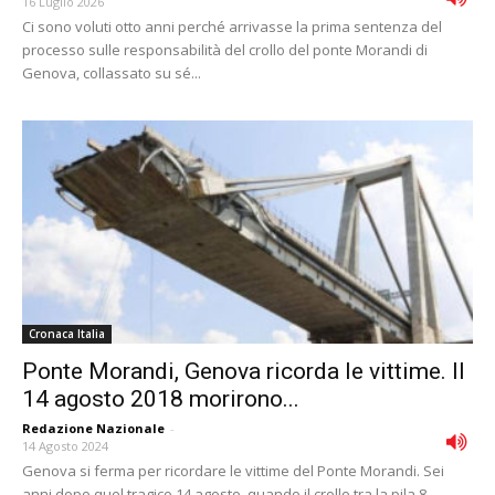
16 Luglio 2026
Ci sono voluti otto anni perché arrivasse la prima sentenza del
processo sulle responsabilità del crollo del ponte Morandi di
Genova, collassato su sé...
Cronaca Italia
Ponte Morandi, Genova ricorda le vittime. Il
14 agosto 2018 morirono...
Redazione Nazionale
-
14 Agosto 2024
Genova si ferma per ricordare le vittime del Ponte Morandi. Sei
anni dopo quel tragico 14 agosto, quando il crollo tra la pila 8...