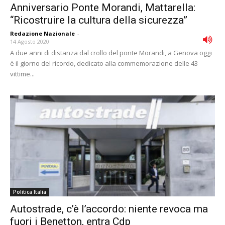
Anniversario Ponte Morandi, Mattarella:
“Ricostruire la cultura della sicurezza”
Redazione Nazionale
-
14 Agosto 2020
A due anni di distanza dal crollo del ponte Morandi, a Genova oggi
è il giorno del ricordo, dedicato alla commemorazione delle 43
vittime...
Politica Italia
Autostrade, c’è l’accordo: niente revoca ma
fuori i Benetton, entra Cdp