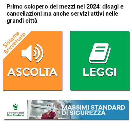
Primo sciopero dei mezzi nel 2024: disagi e
cancellazioni ma anche servizi attivi nelle
grandi città
Home
Cronaca Italia
Cronaca Italia
Primo sciopero dei mezzi nel
2024: disagi e cancellazioni
ma anche servizi attivi nelle
grandi città
Da
Redazione Nazionale
24 Gennaio 2024
(aggiornato il
24 Gennaio 2024 16:50
)