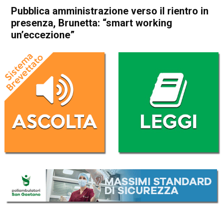
Pubblica amministrazione verso il rientro in
presenza, Brunetta: “smart working
un’eccezione”
Home
Cronaca Italia
Cronaca Italia
Pubblica amministrazione
verso il rientro in presenza,
Brunetta: “smart working
un’eccezione”
Da
Redazione Nazionale
1 Ottobre 2021
(aggiornato il
4 Ottobre 2021 8:33
)