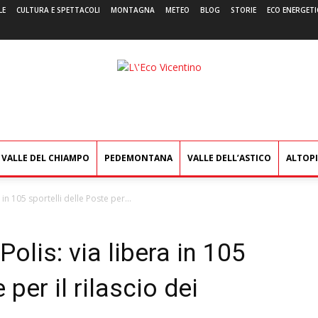
LE
CULTURA E SPETTACOLI
MONTAGNA
METEO
BLOG
STORIE
ECO ENERGETI
L'Eco
Vicentino
VALLE DEL CHIAMPO
PEDEMONTANA
VALLE DELL’ASTICO
ALTOP
a in 105 sportelli delle Poste per...
Polis: via libera in 105
 per il rilascio dei