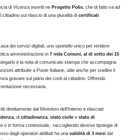
ncia di Vicenza inseriti ne
Progetto Polis
, che di fatto va ad
cittadino sul rilascio di una pluralità di
certificati
 casa dei servizi digitali, uno sportello unico per rendere
bblica amministrazione in
7 mila Comuni, al di sotto dei 15
. A spiegarlo è la nota di comunicato stampa che accompagna
zioni attribuite a Poste Italiane, utile anche per snellire il
enza gravare sul piano dei costi al cittadino. Offrendo
umentazione necessaria.
titi direttamente dal Ministero dell’Interno e rilasciati
idenza
, di
cittadinanza
,
stato civile
e
stato di
 o in forma contestuale, raccogliendo diverse tipologie di
so dagli operatori abilitati ha una
validità di 3 mesi
dal