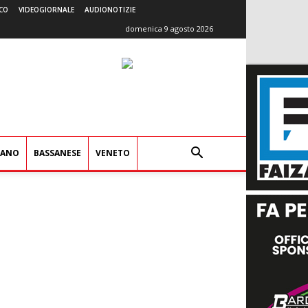
CO
VIDEOGIORNALE
AUDIONOTIZIE
domenica 9 agosto 2026
IANO
BASSANESE
VENETO