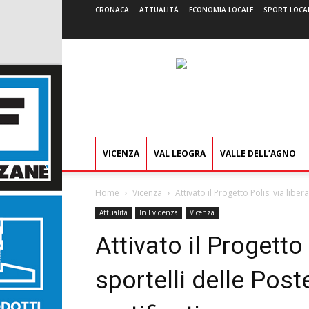
CRONACA
ATTUALITÀ
ECONOMIA LOCALE
SPORT LOCA
VICENZA
VAL LEOGRA
VALLE DELL’AGNO
Home
Vicenza
Attivato il Progetto Polis: via liber
Attualità
In Evidenza
Vicenza
Attivato il Progetto 
sportelli delle Poste