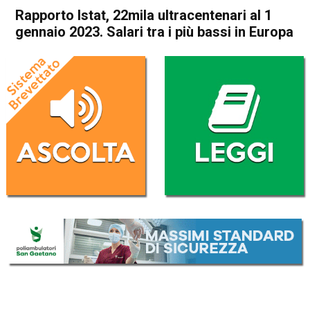
Rapporto Istat, 22mila ultracentenari al 1
gennaio 2023. Salari tra i più bassi in Europa
Home
Cronaca Italia
Cronaca Italia
Rapporto Istat, 22mila
ultracentenari al 1 gennaio
2023. Salari tra i più bassi in
Europa
Da
Redazione Nazionale
7 Luglio 2023
(aggiornato il
7 Luglio 2023 17:27
)