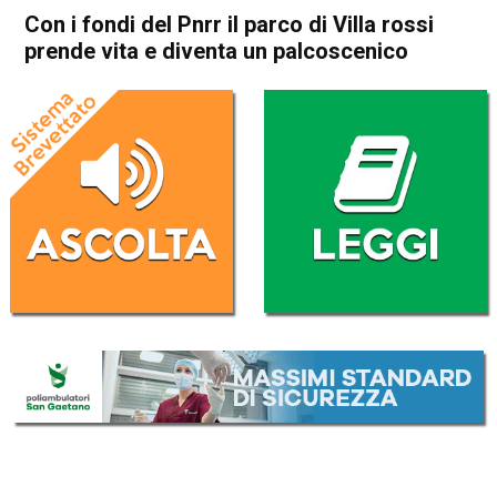
Con i fondi del Pnrr il parco di Villa rossi
prende vita e diventa un palcoscenico
Home
Schio
Santorso
Attualità
In Evidenza
Schio
Santorso
Con i fondi del Pnrr il parco di
Villa rossi prende vita e
diventa un palcoscenico
Da
Mariagrazia Bonollo
7 Luglio 2023
(aggiornato il
7 Luglio 2023 17:29
)
ASCOLTA L'AUDIO