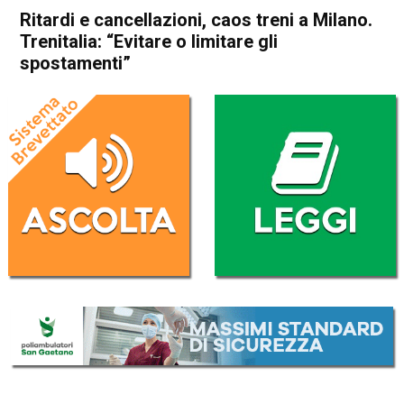
Ritardi e cancellazioni, caos treni a Milano.
Trenitalia: “Evitare o limitare gli
spostamenti”
Home
Cronaca Italia
Cronaca Italia
Ritardi e cancellazioni, caos
treni a Milano. Trenitalia:
“Evitare o limitare gli
spostamenti”
Da
Redazione Nazionale
11 Gennaio 2025
(aggiornato il
11 Gennaio 2025 23:00
)