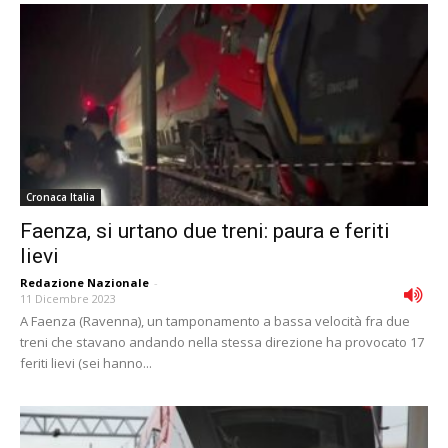
Cronaca Italia
Faenza, si urtano due treni: paura e feriti
lievi
Redazione Nazionale
-
11 Dicembre 2023
A Faenza (Ravenna), un tamponamento a bassa velocità fra due
treni che stavano andando nella stessa direzione ha provocato 17
feriti lievi (sei hanno...