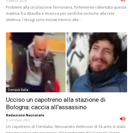
5 Marzo 2026
Problemi alla circolazione ferroviaria, fortemente rallentata questa
mattina fra Altavilla e Vicenza per verifiche tecniche alla rete
elettrica. I disagi sono iniziati intorno alle...
Cronaca Italia
Ucciso un capotreno alla stazione di
Bologna: caccia all’assassino
Redazione Nazionale
-
6 Gennaio 2026
Un capotreno di Trenitalia, Alessandro Ambrosio di 34 anni, è stato
trovato senza vita nei pressi del parcheggio del piazzale Ovest