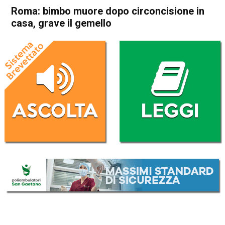
Roma: bimbo muore dopo circoncisione in
casa, grave il gemello
Home
Cronaca Italia
Cronaca Italia
Roma: bimbo muore dopo
circoncisione in casa, grave il
gemello
Da
Redazione Nazionale
23 Dicembre 2018
(aggiornato il
24 Dicembre 2018 8:52
)
ASCOLTA L'AUDIO