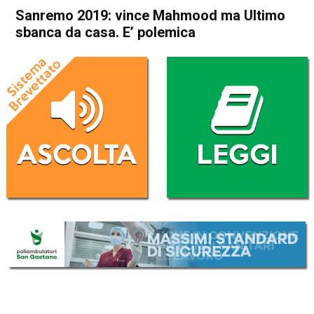
Sanremo 2019: vince Mahmood ma Ultimo
sbanca da casa. E’ polemica
Home
Cronaca Italia
Cronaca Italia
Sanremo 2019: vince
Mahmood ma Ultimo sbanca
da casa. E’ polemica
Da
Redazione Nazionale
10 Febbraio 2019
(aggiornato il
10 Febbraio 2019 21:24
)
ASCOLTA L'AUDIO