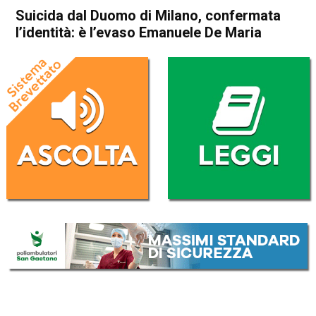
Suicida dal Duomo di Milano, confermata
l’identità: è l’evaso Emanuele De Maria
Home
Cronaca Italia
Cronaca Italia
Suicida dal Duomo di Milano,
confermata l’identità: è
l’evaso Emanuele De Maria
Da
Redazione Nazionale
11 Maggio 2025
(aggiornato il
12 Maggio 2025 11:47
)
ASCOLTA L'AUDIO