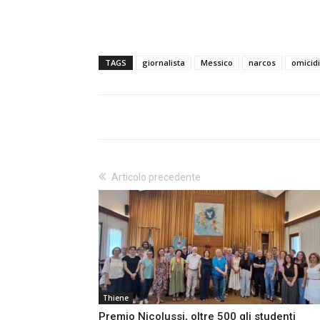
TAGS
giornalista
Messico
narcos
omicid
Articolo precedente
Thiene
Premio Nicolussi, oltre 500 gli studenti