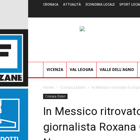
CRONACA
ATTUALITÀ
ECONOMIA LOCALE
SPORT LOCA
VICENZA
VAL LEOGRA
VALLE DELL’AGNO
Home
Cronaca Esteri
In Messico ritrovato il co
Cronaca Esteri
In Messico ritrovato
giornalista Roxana