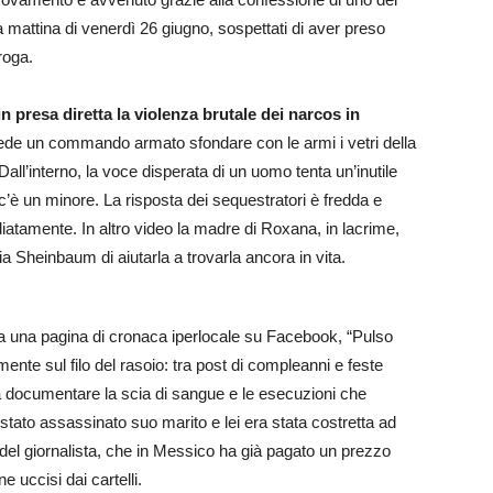
la mattina di venerdì 26 giugno, sospettati di aver preso
roga.
presa diretta la violenza brutale dei narcos in
 vede un commando armato sfondare con le armi i vetri della
 Dall’interno, la voce disperata di un uomo tenta un’inutile
’è un minore. La risposta dei sequestratori è fredda e
ediatamente. In altro video la madre di Roxana, in lacrime,
 Sheinbaum di aiutarla a trovarla ancora in vita.
va una pagina di cronaca iperlocale su Facebook, “Pulso
nte sul filo del rasoio: tra post di compleanni e feste
a a documentare la scia di sangue e le esecuzioni che
stato assassinato suo marito e lei era stata costretta ad
el giornalista, che in Messico ha già pagato un prezzo
e uccisi dai cartelli.