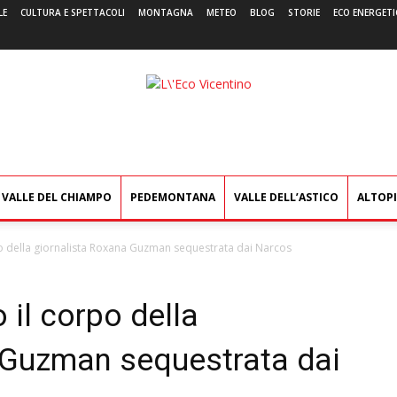
LE
CULTURA E SPETTACOLI
MONTAGNA
METEO
BLOG
STORIE
ECO ENERGETI
L'Eco
Vicentino
VALLE DEL CHIAMPO
PEDEMONTANA
VALLE DELL’ASTICO
ALTOP
rpo della giornalista Roxana Guzman sequestrata dai Narcos
 il corpo della
 Guzman sequestrata dai