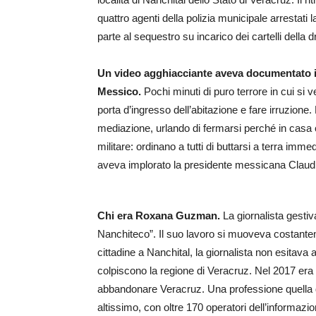
quattro agenti della polizia municipale arrestati 
parte al sequestro su incarico dei cartelli della d
Un video agghiacciante aveva documentato in 
Messico.
Pochi minuti di puro terrore in cui si
porta d’ingresso dell’abitazione e fare irruzione.
mediazione, urlando di fermarsi perché in casa c
militare: ordinano a tutti di buttarsi a terra imm
aveva implorato la presidente messicana Claudia
Chi era Roxana Guzman.
La giornalista gesti
Nanchiteco”. Il suo lavoro si muoveva costanteme
cittadine a Nanchital, la giornalista non esitav
colpiscono la regione di Veracruz. Nel 2017 era 
abbandonare Veracruz. Una professione quella d
altissimo, con oltre 170 operatori dell’informazion