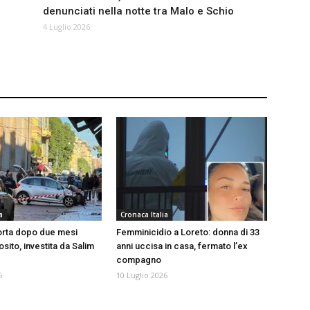
denunciati nella notte tra Malo e Schio
4 Luglio 2026
a
Cronaca Italia
rta dopo due mesi
Femminicidio a Loreto: donna di 33
ito, investita da Salim
anni uccisa in casa, fermato l’ex
compagno
6
10 Luglio 2026