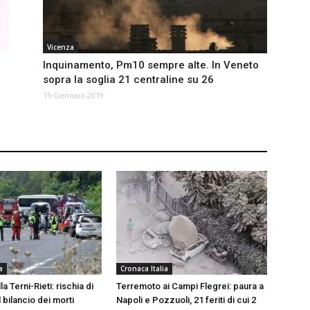
Vicenza
Inquinamento, Pm10 sempre alte. In Veneto
o
sopra la soglia 21 centraline su 26
15 Gennaio 2019
a
Cronaca Italia
a Terni-Rieti: rischia di
Terremoto ai Campi Flegrei: paura a
l bilancio dei morti
Napoli e Pozzuoli, 21 feriti di cui 2