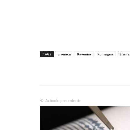
TAGS
cronaca
Ravenna
Romagna
Sisma
Articolo precedente