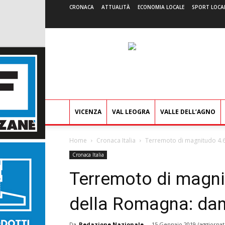
CRONACA
ATTUALITÀ
ECONOMIA LOCALE
SPORT LOCA
VICENZA
VAL LEOGRA
VALLE DELL’AGNO
Home
Cronaca Italia
Terremoto di magnitudo 4.6 
Cronaca Italia
Terremoto di magni
della Romagna: dann
Da
Redazione Nazionale
-
15 Gennaio 2019
(aggiornat