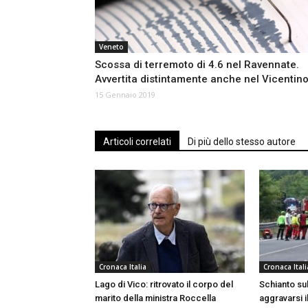
Veneto
Scossa di terremoto di 4.6 nel Ravennate.
Avvertita distintamente anche nel Vicentin
15 Gennaio 2019
Articoli correlati
Di più dello stesso autore
Cronaca Italia
Cronaca Itali
Lago di Vico: ritrovato il corpo del
Schianto sull
marito della ministra Roccella
aggravarsi i