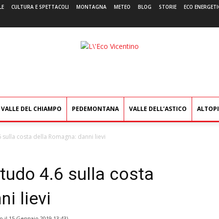
LE
CULTURA E SPETTACOLI
MONTAGNA
METEO
BLOG
STORIE
ECO ENERGETI
L'Eco
Vicentino
VALLE DEL CHIAMPO
PEDEMONTANA
VALLE DELL’ASTICO
ALTOP
sulla costa della Romagna: danni lievi
tudo 4.6 sulla costa
i lievi
o il
15 Gennaio 2019 13:43
)