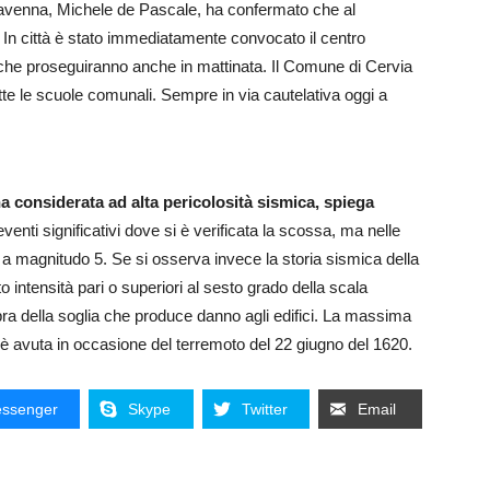
 Ravenna, Michele de Pascale, ha confermato che al
In città è stato immediatamente convocato il centro
fiche proseguiranno anche in mattinata. Il Comune di Cervia
tutte le scuole comunali. Sempre in via cautelativa oggi a
a considerata ad alta pericolosità sismica, spiega
venti significativi dove si è verificata la scossa, ma nelle
i a magnitudo 5. Se si osserva invece la storia sismica della
o intensità pari o superiori al sesto grado della scala
pra della soglia che produce danno agli edifici. La massima
si è avuta in occasione del terremoto del 22 giugno del 1620.
ssenger
Skype
Twitter
Email