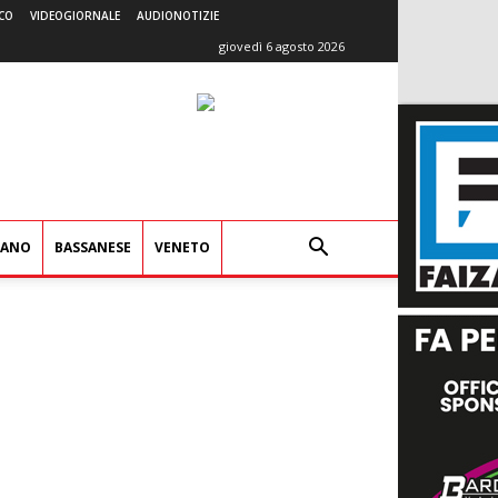
CO
VIDEOGIORNALE
AUDIONOTIZIE
giovedì 6 agosto 2026
IANO
BASSANESE
VENETO