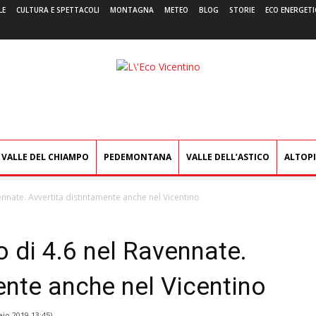
LE
CULTURA E SPETTACOLI
MONTAGNA
METEO
BLOG
STORIE
ECO ENERGETI
L'Eco
Vicentino
VALLE DEL CHIAMPO
PEDEMONTANA
VALLE DELL’ASTICO
ALTOP
ennate. Avvertita distintamente anche nel Vicentino
 di 4.6 nel Ravennate.
ente anche nel Vicentino
io 2019 13:45
)