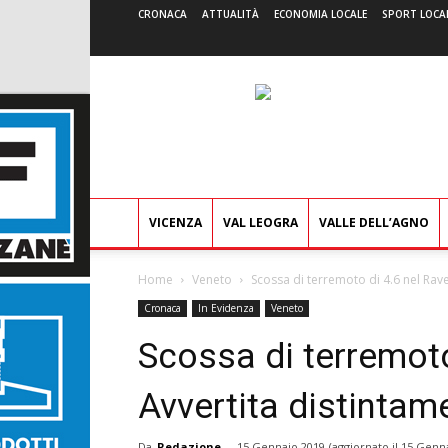
CRONACA
ATTUALITÀ
ECONOMIA LOCALE
SPORT LOCA
VICENZA
VAL LEOGRA
VALLE DELL’AGNO
Home
Veneto
Scossa di terremoto di 4.6 nel Rav
Cronaca
In Evidenza
Veneto
Scossa di terremoto
Avvertita distintam
Da
Redazione
-
15 Gennaio 2019
(aggiornato il
15 Genna