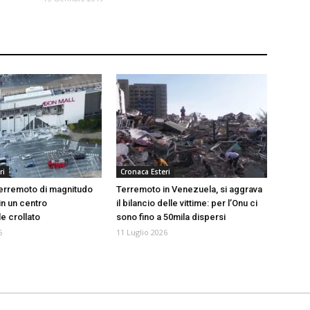
ri
Cronaca Esteri
erremoto di magnitudo
Terremoto in Venezuela, si aggrava
 in un centro
il bilancio delle vittime: per l’Onu ci
 crollato
sono fino a 50mila dispersi
6
11 Luglio 2026