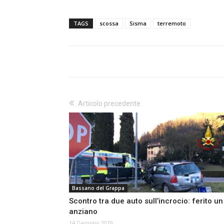
TAGS
scossa
Sisma
terremoto
Articolo precedente
Bassano del Grappa
Scontro tra due auto sull’incrocio: ferito un
anziano
14 Gennaio 2019