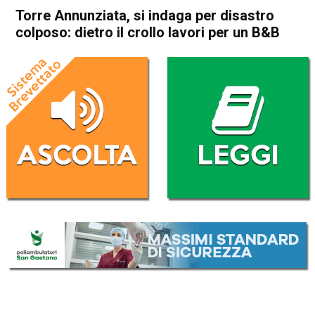
Torre Annunziata, si indaga per disastro
colposo: dietro il crollo lavori per un B&B
Home
Cronaca Italia
Cronaca Italia
Torre Annunziata, si indaga
per disastro colposo: dietro il
crollo lavori per un B&B
Da
Redazione Nazionale
9 Luglio 2017
ASCOLTA L'AUDIO