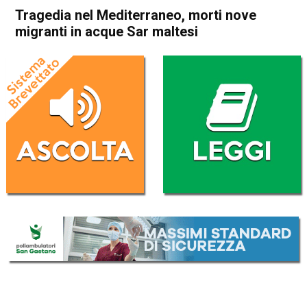
Tragedia nel Mediterraneo, morti nove
migranti in acque Sar maltesi
Home
Cronaca Italia
Cronaca Italia
Tragedia nel Mediterraneo,
morti nove migranti in acque
Sar maltesi
Da
Redazione Nazionale
11 Aprile 2024
(aggiornato il
11 Aprile 2024 12:34
)
ASCOLTA L'AUDIO