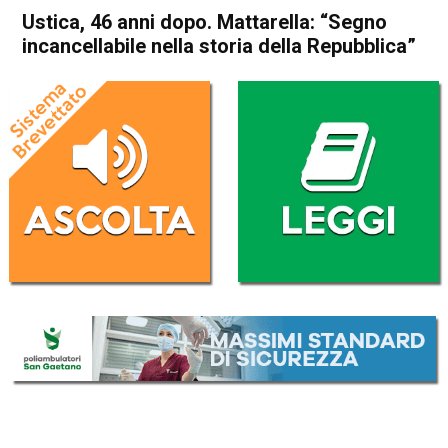
Ustica, 46 anni dopo. Mattarella: “Segno
incancellabile nella storia della Repubblica”
Home
Cronaca Italia
Cronaca Italia
Ustica, 46 anni dopo.
Mattarella: “Segno
incancellabile nella storia
della Repubblica”
Da
Redazione Nazionale
27 Giugno 2026
(aggiornato il
27 Giugno 2026 23:21
)