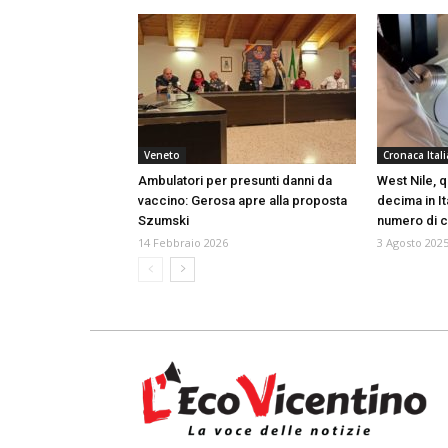
Veneto
Cronaca Itali
Ambulatori per presunti danni da
West Nile, q
vaccino: Gerosa apre alla proposta
decima in It
Szumski
numero di c
14 Febbraio 2026
3 Agosto 202