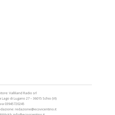
itore: Valliland Radio srl
a Lago di Lugano 27 – 36015 Schio (VI)
Iva 03945720245
edazione:
redazione@ecovicentino.it
bblicità:
info@ecovicentino.it