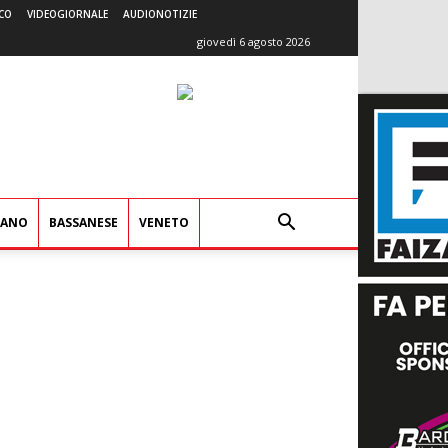
CO
VIDEOGIORNALE
AUDIONOTIZIE
giovedì 6 agosto 2026
IANO
BASSANESE
VENETO