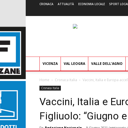
CRONACA
ATTUALITÀ
ECONOMIA LOCALE
SPORT LOCA
VICENZA
VAL LEOGRA
VALLE DELL’AGNO
Home
Cronaca Italia
Vaccini, Italia e Europa acce
Cronaca Italia
Vaccini, Italia e E
Figliuolo: “Giugno e 
Da
Redazione Nazionale
-
9 Giugno 2021
(aggiornato i