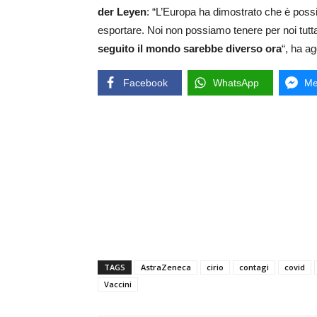
der Leyen
: “L’Europa ha dimostrato che è possi
esportare. Noi non possiamo tenere per noi tutta
seguito il mondo sarebbe diverso ora
“, ha a
Facebook
WhatsApp
Me
TAGS
AstraZeneca
cirio
contagi
covid
Vaccini