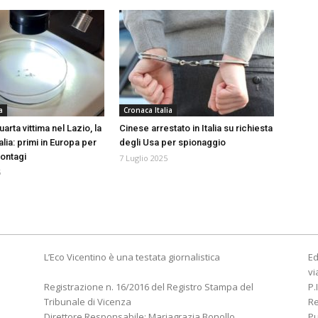
a
Cronaca Italia
uarta vittima nel Lazio, la
Cinese arrestato in Italia su richiesta
alia: primi in Europa per
degli Usa per spionaggio
ontagi
7 Luglio 2025
5
L’Eco Vicentino è una testata giornalistica
Ed
vi
Registrazione n. 16/2016 del Registro Stampa del
P.
Tribunale di Vicenza
R
Direttore Responsabile: Mariagrazia Bonollo
Pu