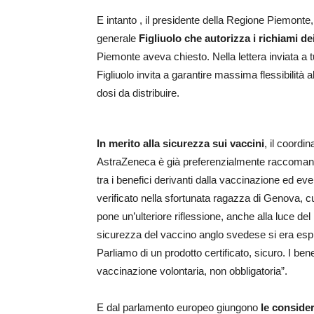
E intanto , il presidente della Regione Piemonte, 
generale
Figliuolo che autorizza i richiami de
Piemonte aveva chiesto. Nella lettera inviata a 
Figliuolo invita a garantire massima flessibilità all
dosi da distribuire.
In merito alla sicurezza sui vaccini
, il coordi
AstraZeneca è già preferenzialmente raccomandato
tra i benefici derivanti dalla vaccinazione ed eve
verificato nella sfortunata ragazza di Genova, cu
pone un’ulteriore riflessione, anche alla luce d
sicurezza del vaccino anglo svedese si era espr
Parliamo di un prodotto certificato, sicuro. I ben
vaccinazione volontaria, non obbligatoria”.
E dal parlamento europeo giungono
le consider