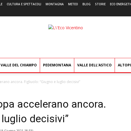
LE
CULTURA E SPETTACOLI
MONTAGNA
METEO
BLOG
STORIE
ECO ENERGETI
L'Eco
Vicentino
VALLE DEL CHIAMPO
PEDEMONTANA
VALLE DELL’ASTICO
ALTOP
lerano ancora. Figliuolo: “Giugno e luglio decisivi”
uropa accelerano ancora.
luglio decisivi”
l
9 Giugno 2021 18:53
)