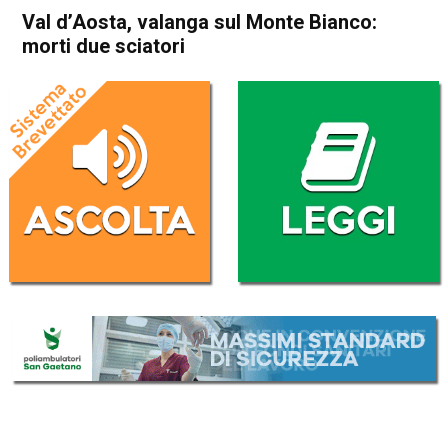
Val d’Aosta, valanga sul Monte Bianco:
morti due sciatori
Home
Cronaca Italia
Cronaca Italia
Val d’Aosta, valanga sul
Monte Bianco: morti due
sciatori
Da
Redazione Nazionale
30 Novembre 2019
(aggiornato il
30 Novembre 2019 18:47
)
ASCOLTA L'AUDIO