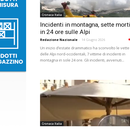
Cronaca Italia
Incidenti in montagna, sette mort
in 24 ore sulle Alpi
Redazione Nazionale
-
14 Giugno 2026
Un inizio d’estate drammatico ha sconvolto le vette
delle Alpi nord-occidentali, 7 vittime di incidenti in
montagna in sole 24 ore. Gli incidenti, avvenuti...
Cronaca Italia