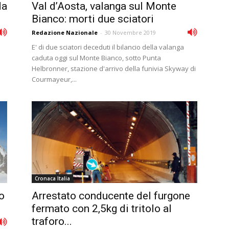
da
Val d’Aosta, valanga sul Monte
Bianco: morti due sciatori
Redazione Nazionale
-
30 Novembre 2019
E' di due sciatori deceduti il bilancio della valanga
a
caduta oggi sul Monte Bianco, sotto Punta
Helbronner, stazione d'arrivo della funivia Skyway di
Courmayeur,...
Cronaca Italia
o
Arrestato conducente del furgone
fermato con 2,5kg di tritolo al
traforo...