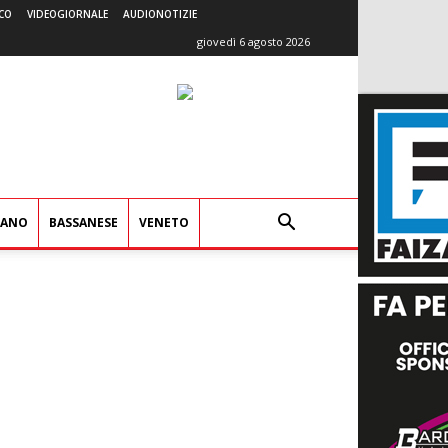
CO
VIDEOGIORNALE
AUDIONOTIZIE
giovedì 6 agosto 2026
IANO
BASSANESE
VENETO