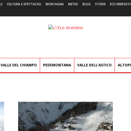
LE
CULTURA E SPETTACOLI
MONTAGNA
METEO
BLOG
STORIE
ECO ENERGETI
L'Eco
Vicentino
VALLE DEL CHIAMPO
PEDEMONTANA
VALLE DELL’ASTICO
ALTOP