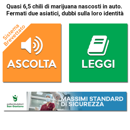
Quasi 6,5 chili di marijuana nascosti in auto.
Fermati due asiatici, dubbi sulla loro identità
Home
Vicenza
Altavilla Vicentina
Vicenza
Altavilla Vicentina
Cronaca
In Evidenza
Quasi 6,5 chili di marijuana
nascosti in auto. Fermati due
asiatici, dubbi sulla loro
identità
Da
Redazione
30 Novembre 2019
(aggiornato il
30 Novembre 2019 18:51
)