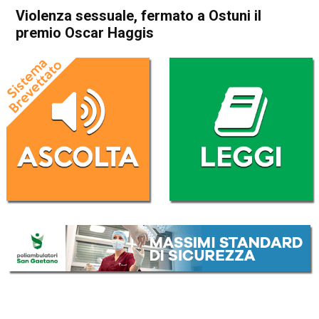
Violenza sessuale, fermato a Ostuni il
premio Oscar Haggis
Home
Cronaca Italia
Cronaca Italia
Violenza sessuale, fermato a
Ostuni il premio Oscar
Haggis
Da
Redazione Nazionale
19 Giugno 2022
(aggiornato il
20 Giugno 2022 9:32
)
ASCOLTA L'AUDIO