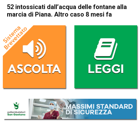
52 intossicati dall’acqua delle fontane alla
marcia di Piana. Altro caso 8 mesi fa
Home
Valdagno
Cronaca
In Evidenza
Valdagno
52 intossicati dall’acqua delle
fontane alla marcia di Piana.
Altro caso 8 mesi fa
Da
Redazione
3 Maggio 2025
(aggiornato il
3 Maggio 2025 23:20
)
ASCOLTA L'AUDIO