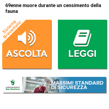
69enne muore durante un censimento della
fauna
Home
Cronaca
Arzignano
Crespadoro
Cronaca
In Evidenza
69enne muore durante un
censimento della fauna
Da
Redazione
26 Ottobre 2016
(aggiornato il
27 Ottobre 2016 13:50
)
ASCOLTA L'AUDIO
Lettore
00:00
00:00