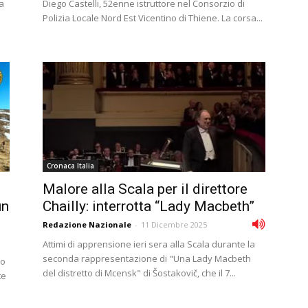
a
Diego Castelli, 52enne istruttore nel Consorzio di
Polizia Locale Nord Est Vicentino di Thiene. La corsa...
Cronaca Italia
Malore alla Scala per il direttore
un
Chailly: interrotta “Lady Macbeth”
Redazione Nazionale
-
11 Dicembre 2025
Attimi di apprensione ieri sera alla Scala durante la
seconda rappresentazione di "Una Lady Macbeth
mo
del distretto di Mcensk" di Šostakovič, che il 7...
te