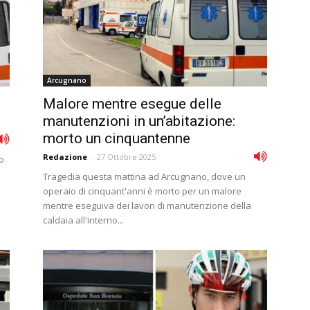
Arcugnano
Malore mentre esegue delle
manutenzioni in un’abitazione:
morto un cinquantenne
Redazione
-
27 Ottobre 2025
o
o
Tragedia questa mattina ad Arcugnano, dove un
operaio di cinquant'anni è morto per un malore
mentre eseguiva dei lavori di manutenzione della
caldaia all'interno...