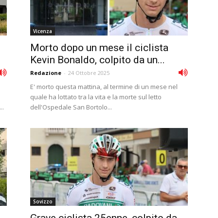
Vicenza
Morto dopo un mese il ciclista
Kevin Bonaldo, colpito da un...
Redazione
-
24 Ottobre 2025
E' morto questa mattina, al termine di un mese nel
a
quale ha lottato tra la vita e la morte sul letto
..
dell'Ospedale San Bortolo...
Sovizzo