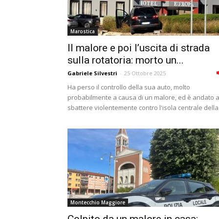
Marostica
Il malore e poi l’uscita di strada
sulla rotatoria: morto un...
Gabriele Silvestri
-
25 Ottobre 2025
Ha perso il controllo della sua auto, molto
probabilmente a causa di un malore, ed è andato 
sbattere violentemente contro l'isola centrale della.
Montecchio Maggiore