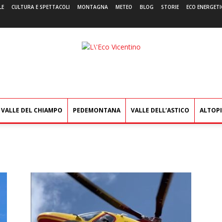
LE
CULTURA E SPETTACOLI
MONTAGNA
METEO
BLOG
STORIE
ECO ENERGETI
L'Eco
Vicentino
VALLE DEL CHIAMPO
PEDEMONTANA
VALLE DELL’ASTICO
ALTOP