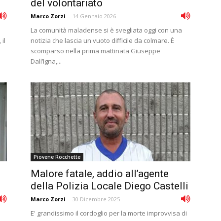
del volontariato
Marco Zorzi
-
14 Gennaio 2026
La comunità maladense si è svegliata oggi con una
il
notizia che lascia un vuoto difficile da colmare. È
scomparso nella prima mattinata Giuseppe
Dall’Igna,...
Piovene Rocchette
Malore fatale, addio all’agente
della Polizia Locale Diego Castelli
Marco Zorzi
-
30 Dicembre 2025
E' grandissimo il cordoglio per la morte improvvisa di