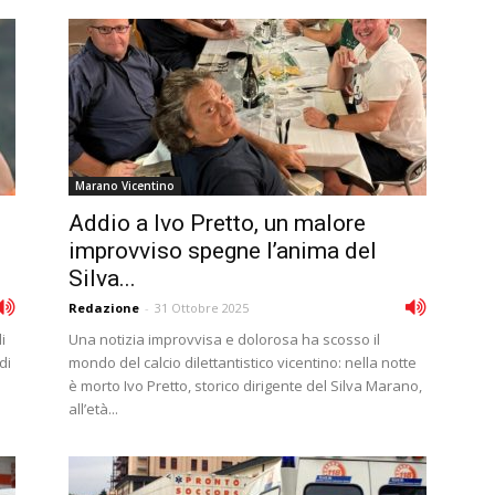
Marano Vicentino
Addio a Ivo Pretto, un malore
improvviso spegne l’anima del
Silva...
Redazione
-
31 Ottobre 2025
i
Una notizia improvvisa e dolorosa ha scosso il
di
mondo del calcio dilettantistico vicentino: nella notte
è morto Ivo Pretto, storico dirigente del Silva Marano,
all’età...