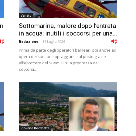
Veneto
un
Sottomarina, malore dopo l’entrata
in acqua: inutili i soccorsi per una...
Redazione
-
16 Luglio 2026
Prima da parte degli operatori balneari; poi anche ad
opera dei sanitari sopraggiunti sul posto grazie
all'elicottero del Suem 118: la prontezza dei
soccorsi,...
Piovene Rocchette