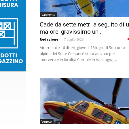
Valbrenta
Cade da sette metri a seguito di 
malore: gravissimo un...
Redazione
-
17 Luglio 2026
Attorno alle 16 di ieri, giovedì 16 luglio, il Soccorso
alpino dei Sette Comuni è stato attivato per
intervenire in località Cornale in Valstagna,...
Veneto