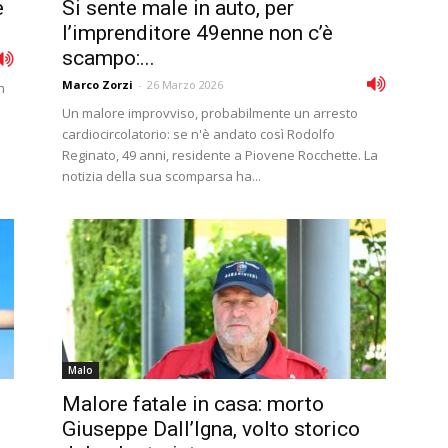
e
Si sente male in auto, per
l’imprenditore 49enne non c’è
scampo:...
Marco Zorzi
-
26 Marzo 2026
n
Un malore improvviso, probabilmente un arresto
cardiocircolatorio: se n'è andato così Rodolfo
Reginato, 49 anni, residente a Piovene Rocchette. La
notizia della sua scomparsa ha...
Malo
Malore fatale in casa: morto
Giuseppe Dall’Igna, volto storico