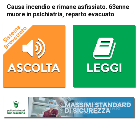
Causa incendio e rimane asfissiato. 63enne
muore in psichiatria, reparto evacuato
Home
Cronaca
Cronaca
In Evidenza
Schio
Santorso
Causa incendio e rimane
asfissiato. 63enne muore in
psichiatria, reparto evacuato
Da
Federico Pozzer
24 Marzo 2017
(aggiornato il
24 Marzo 2017 14:46
)
ASCOLTA L'AUDIO